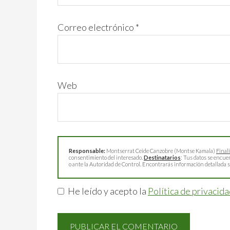
Correo electrónico
*
Web
Responsable:
Montserrat Ceide Canzobre (Montse Kamala)
Final
consentimiento del interesado.
Destinatarios
: Tus datos se encue
o ante la Autoridad de Control. Encontrarás información detallada s
He leído y acepto la
Política de privacid