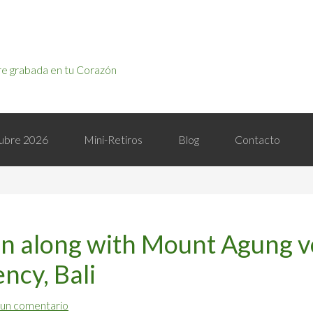
e grabada en tu Corazón
ctubre 2026
Mini-Retiros
Blog
Contacto
een along with Mount Agung 
ncy, Bali
 un comentario