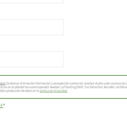
idad:
Gestionar el envío de información y prospección comercial, resolver dudas y dar acceso a los 
ntran en la plataforma autoresponder Aweber y el hosting OVH. Tus Derechos: Acceder, rectificar,
obre protección de datos en la
política de privacidad
ad
*