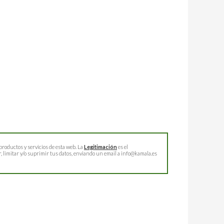
productos y servicios de esta web. La
Legitimación
es el
 limitar y/o suprimir tus datos, enviando un email a info@kamala.es