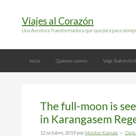
Saltar
Saltar
a
al
Viajes al Corazón
la
contenido
navegación
principal
Una Aventura Transformadora que quedará para siempr
principal
Inicio
Quienes somos
Viaje Bali en 0
The full-moon is s
in Karangasem Rege
12 octubre, 2019
por
Montse Kamala
Deja