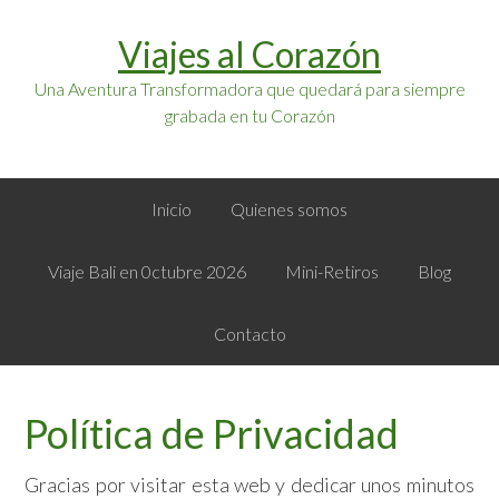
Saltar
Saltar
Viajes al Corazón
a
al
la
contenido
Una Aventura Transformadora que quedará para siempre
navegación
principal
grabada en tu Corazón
principal
Inicio
Quienes somos
Viaje Bali en 0ctubre 2026
Mini-Retiros
Blog
Contacto
Política de Privacidad
Gracias por visitar esta web y dedicar unos minutos