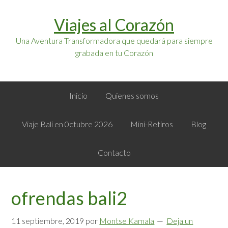
Saltar
Saltar
Viajes al Corazón
a
al
la
contenido
Una Aventura Transformadora que quedará para siempre
navegación
principal
grabada en tu Corazón
principal
Inicio
Quienes somos
Viaje Bali en 0ctubre 2026
Mini-Retiros
Blog
Contacto
ofrendas bali2
11 septiembre, 2019
por
Montse Kamala
Deja un