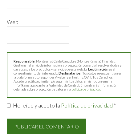
Web
Responsable:
Montserrat Ceide Canzobre (Montse Kamala)
Finalidad:
Gestionar el envío de información y prospección comercial, resolver dudas y
dar acceso a los productos y servicios de esta web. La
Legitimación
es el
consentimiento del interesado.
Destinatarios
: Tus datos se encuentran en
la plataforma autoresponder Aweber y el hosting OVH. Tus Derechos:
Acceder, rectificar, limitar y/o suprimir tus datos, enviando un email a
info@kamala.es o ante la Autoridad de Control. Encontrarás información
detallada sobre protección de datos en la
política de privacidad
He leído y acepto la
Política de privacidad
*