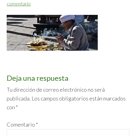
comentario
Interacciones
Deja una respuesta
con
Tu dirección de correo electrónico no será
publicada.
Los campos obligatorios están marcados
los
con
*
lectores
Comentario
*