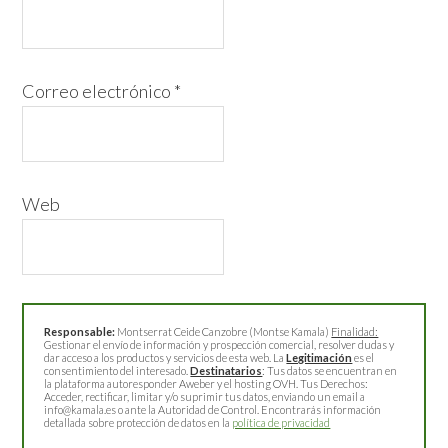
Correo electrónico
*
Web
Responsable:
Montserrat Ceide Canzobre (Montse Kamala)
Finalidad:
Gestionar el envío de información y prospección comercial, resolver dudas y
dar acceso a los productos y servicios de esta web. La
Legitimación
es el
consentimiento del interesado.
Destinatarios
: Tus datos se encuentran en
la plataforma autoresponder Aweber y el hosting OVH. Tus Derechos:
Acceder, rectificar, limitar y/o suprimir tus datos, enviando un email a
info@kamala.es o ante la Autoridad de Control. Encontrarás información
detallada sobre protección de datos en la
política de privacidad