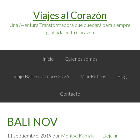
Saltar
Saltar
Viajes al Corazón
a
al
la
contenido
Una Aventura Transformadora que quedará para siempre
navegación
principal
grabada en tu Corazón
principal
Inicio
Quienes somos
Viaje Bali en 0ctubre 2026
Mini-Retiros
Blog
Contacto
BALI NOV
11 septiembre, 2019
por
Montse Kamala
Deja un