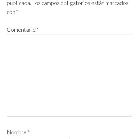
publicada.
Los campos obligatorios están marcados
los
con
*
lectores
Comentario
*
Nombre
*