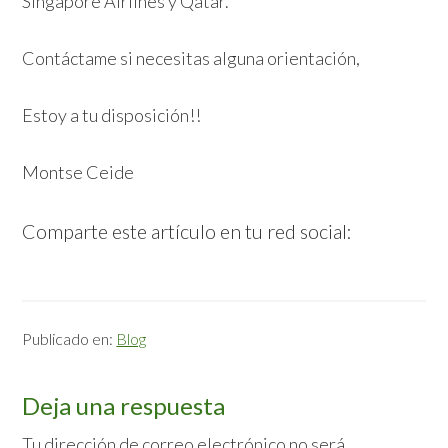
Singapore Airlines y Qatar.
Contáctame si necesitas alguna orientación,
Estoy a tu disposición!!
Montse Ceide
Comparte este artículo en tu red social:
Publicado en:
Blog
Interacciones
Deja una respuesta
con
Tu dirección de correo electrónico no será