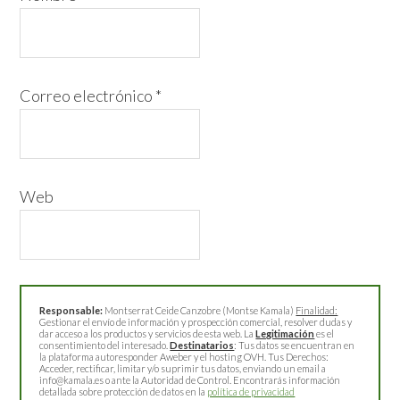
Correo electrónico
*
Web
Responsable:
Montserrat Ceide Canzobre (Montse Kamala)
Finalidad:
Gestionar el envío de información y prospección comercial, resolver dudas y
dar acceso a los productos y servicios de esta web. La
Legitimación
es el
consentimiento del interesado.
Destinatarios
: Tus datos se encuentran en
la plataforma autoresponder Aweber y el hosting OVH. Tus Derechos:
Acceder, rectificar, limitar y/o suprimir tus datos, enviando un email a
info@kamala.es o ante la Autoridad de Control. Encontrarás información
detallada sobre protección de datos en la
política de privacidad