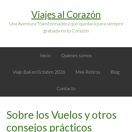
Saltar
Saltar
Viajes al Corazón
a
al
la
contenido
Una Aventura Transformadora que quedará para siempre
navegación
principal
grabada en tu Corazón
principal
Inicio
Quienes somos
Viaje Bali en 0ctubre 2026
Mini-Retiros
Blog
Contacto
Sobre los Vuelos y otros
consejos prácticos