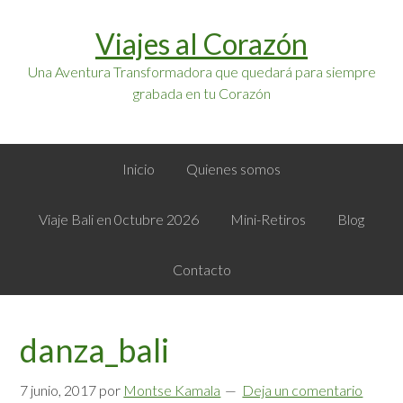
Saltar
Saltar
Viajes al Corazón
a
al
la
contenido
Una Aventura Transformadora que quedará para siempre
navegación
principal
grabada en tu Corazón
principal
Inicio
Quienes somos
Viaje Bali en 0ctubre 2026
Mini-Retiros
Blog
Contacto
danza_bali
7 junio, 2017
por
Montse Kamala
Deja un comentario