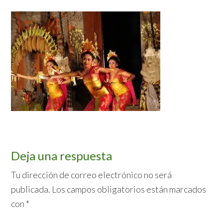
Interacciones
Deja una respuesta
con
Tu dirección de correo electrónico no será
publicada.
Los campos obligatorios están marcados
los
con
*
lectores