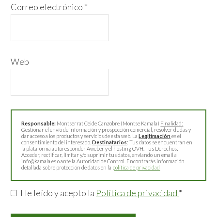
Correo electrónico
*
Web
Responsable:
Montserrat Ceide Canzobre (Montse Kamala)
Finalidad:
Gestionar el envío de información y prospección comercial, resolver dudas y
dar acceso a los productos y servicios de esta web. La
Legitimación
es el
consentimiento del interesado.
Destinatarios
: Tus datos se encuentran en
la plataforma autoresponder Aweber y el hosting OVH. Tus Derechos:
Acceder, rectificar, limitar y/o suprimir tus datos, enviando un email a
info@kamala.es o ante la Autoridad de Control. Encontrarás información
detallada sobre protección de datos en la
política de privacidad
He leído y acepto la
Política de privacidad
*