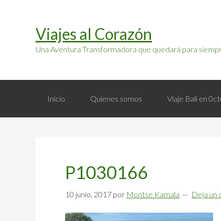
Saltar
Saltar
a
al
Viajes al Corazón
la
contenido
navegación
principal
Una Aventura Transformadora que quedará para siempr
principal
Inicio
Quienes somos
Viaje Bali en 0
P1030166
10 junio, 2017
por
Montse Kamala
Deja un 