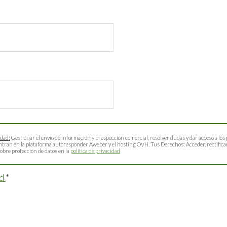
idad:
Gestionar el envío de información y prospección comercial, resolver dudas y dar acceso a los 
ntran en la plataforma autoresponder Aweber y el hosting OVH. Tus Derechos: Acceder, rectificar,
obre protección de datos en la
política de privacidad
ad
*