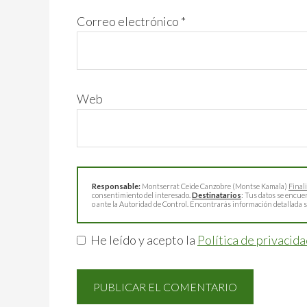
Correo electrónico
*
Web
Responsable:
Montserrat Ceide Canzobre (Montse Kamala)
Final
consentimiento del interesado.
Destinatarios
: Tus datos se encue
o ante la Autoridad de Control. Encontrarás información detallada s
He leído y acepto la
Política de privacid