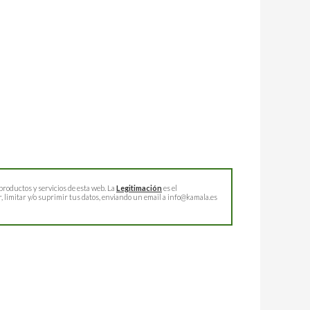
productos y servicios de esta web. La
Legitimación
es el
 limitar y/o suprimir tus datos, enviando un email a info@kamala.es