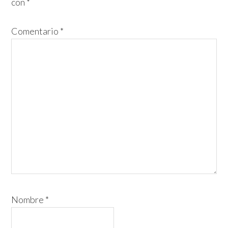
con
*
lectores
Comentario
*
Nombre
*