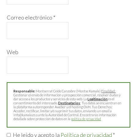
Correo electrónico
*
Web
Responsable:
Montserrat Ceide Canzobre (Montse Kamala)
Finalidad:
Gestionar el envío de información y prospección comercial, resolver dudas y
dar acceso a los productos y servicios de esta web. La
Legitimación
es el
consentimiento del interesado.
Destinatarios
: Tus datos se encuentran en
la plataforma autoresponder Aweber y el hosting OVH. Tus Derechos:
Acceder, rectificar, limitar y/o suprimir tus datos, enviando un email a
info@kamala.es o ante la Autoridad de Control. Encontrarás información
detallada sobre protección de datos en la
política de privacidad
He leído y acepto la
Política de privacidad
*