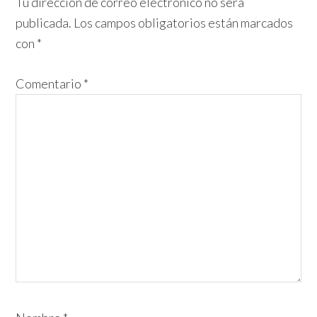
con
Tu dirección de correo electrónico no será
publicada.
Los campos obligatorios están marcados
los
con
*
lectores
Comentario
*