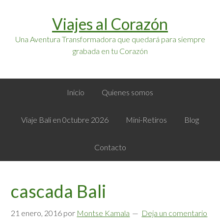
Saltar
Saltar
Viajes al Corazón
a
al
la
contenido
Una Aventura Transformadora que quedará para siempre
navegación
principal
grabada en tu Corazón
principal
Inicio
Quienes somos
Viaje Bali en 0ctubre 2026
Mini-Retiros
Blog
Contacto
cascada Bali
21 enero, 2016
por
Montse Kamala
Deja un comentario