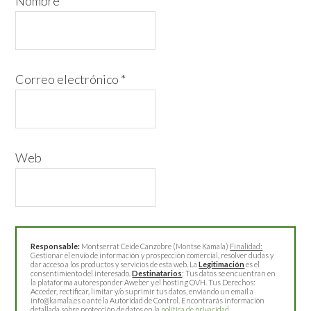
Nombre
*
Correo electrónico
*
Web
Responsable:
Montserrat Ceide Canzobre (Montse Kamala)
Finalidad:
Gestionar el envío de información y prospección comercial, resolver dudas y
dar acceso a los productos y servicios de esta web. La
Legitimación
es el
consentimiento del interesado.
Destinatarios
: Tus datos se encuentran en
la plataforma autoresponder Aweber y el hosting OVH. Tus Derechos:
Acceder, rectificar, limitar y/o suprimir tus datos, enviando un email a
info@kamala.es o ante la Autoridad de Control. Encontrarás información
detallada sobre protección de datos en la
política de privacidad