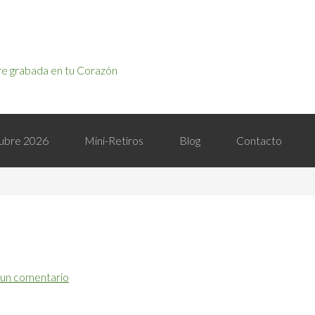
e grabada en tu Corazón
ctubre 2026
Mini-Retiros
Blog
Contacto
 un comentario