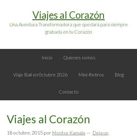
Saltar
Saltar
Viajes al Corazón
a
al
la
contenido
Una Aventura Transformadora que quedará para siempre
navegación
principal
grabada en tu Corazón
principal
Inicio
Quienes somos
Viaje Bali en 0ctubre 2026
Mini-Retiros
Blog
Contacto
Viajes al Corazón
18 octubre, 2015
por
Montse Kamala
Deja un