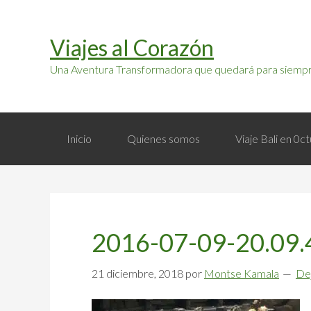
Saltar
Saltar
a
al
Viajes al Corazón
la
contenido
navegación
principal
Una Aventura Transformadora que quedará para siempr
principal
Inicio
Quienes somos
Viaje Bali en 0
2016-07-09-20.09.
21 diciembre, 2018
por
Montse Kamala
De