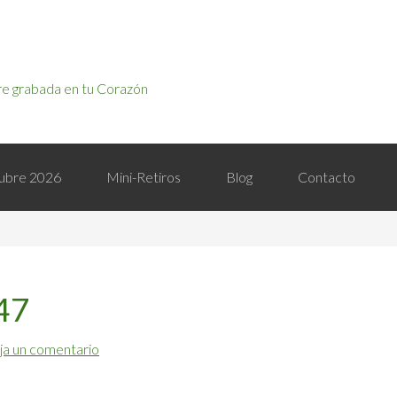
e grabada en tu Corazón
ctubre 2026
Mini-Retiros
Blog
Contacto
47
ja un comentario