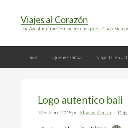
Saltar
Saltar
a
al
Viajes al Corazón
la
contenido
navegación
principal
Una Aventura Transformadora que quedará para siempr
principal
Inicio
Quienes somos
Viaje Bali en 0
Logo autentico bali
18 octubre, 2015
por
Montse Kamala
Deja