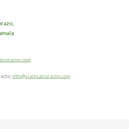
brazo,
amala
alcorazon.com
tacto:
info@viajesalcorazon.com