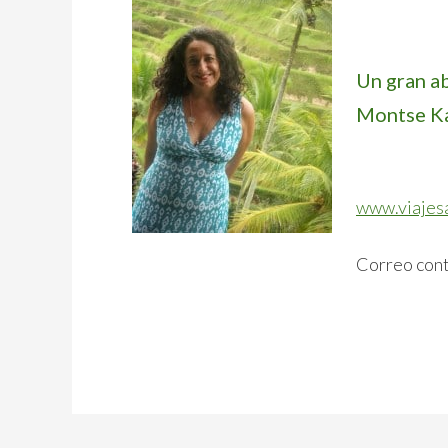
Un gran a
Montse K
www.viajes
Correo con