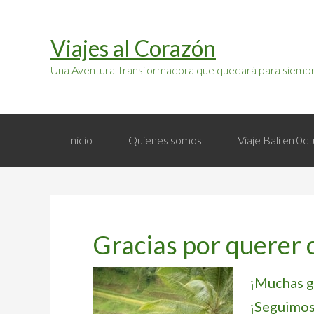
Saltar
Saltar
a
al
Viajes al Corazón
la
contenido
navegación
principal
Una Aventura Transformadora que quedará para siempr
principal
Inicio
Quienes somos
Viaje Bali en 0
Gracias por querer
¡Muchas g
¡Seguimos