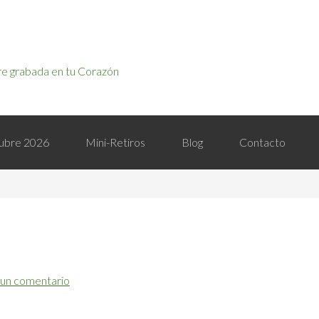
e grabada en tu Corazón
ctubre 2026
Mini-Retiros
Blog
Contacto
 un comentario