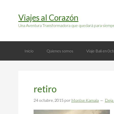
Saltar
Saltar
a
al
Viajes al Corazón
la
contenido
navegación
principal
Una Aventura Transformadora que quedará para siempr
principal
Inicio
Quienes somos
Viaje Bali en 0
retiro
24 octubre, 2015
por
Montse Kamala
Deja