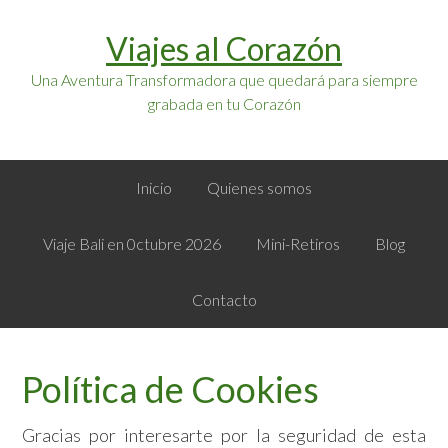
Saltar
Saltar
Viajes al Corazón
a
al
la
contenido
Una Aventura Transformadora que quedará para siempre
navegación
principal
grabada en tu Corazón
principal
Inicio
Quienes somos
Viaje Bali en 0ctubre 2026
Mini-Retiros
Blog
Contacto
Política de Cookies
Gracias por interesarte por la seguridad de esta