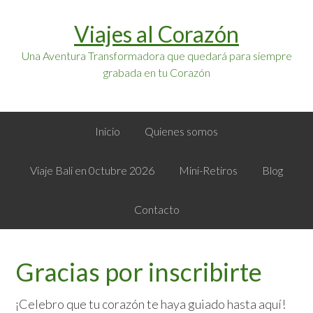
Saltar
Saltar
Viajes al Corazón
a
al
la
contenido
Una Aventura Transformadora que quedará para siempre
navegación
principal
grabada en tu Corazón
principal
Inicio
Quienes somos
Viaje Bali en 0ctubre 2026
Mini-Retiros
Blog
Contacto
Gracias por inscribirte
¡Celebro que tu corazón te haya guiado hasta aquí!